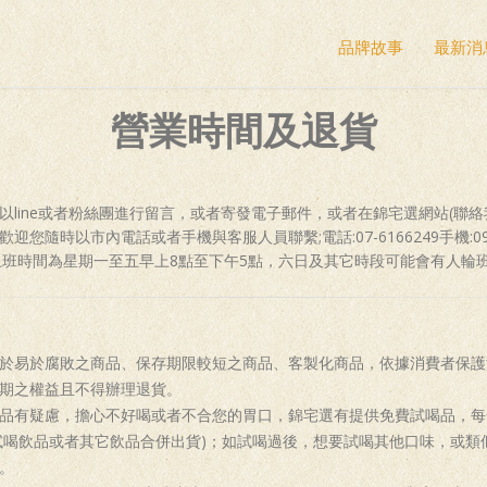
品牌故事
最新消
營業時間及退貨
以line或者粉絲團進行留言，或者寄發電子郵件，或者在錦宅選網站(聯絡
您隨時以市內電話或者手機與客服人員聯繫;電話:07-6166249手機:0966-
上班時間為星期一至五早上8點至下午5點，六日及其它時段可能會有人輪
於易於腐敗之商品、保存期限較短之商品、客製化商品，依據消費者保護
期之權益且不得辦理退貨。
品有疑慮，擔心不好喝或者不合您的胃口，錦宅選有提供免費試喝品，每
試喝飲品或者其它飲品合併出貨)；如試喝過後，想要試喝其他口味，或類
。